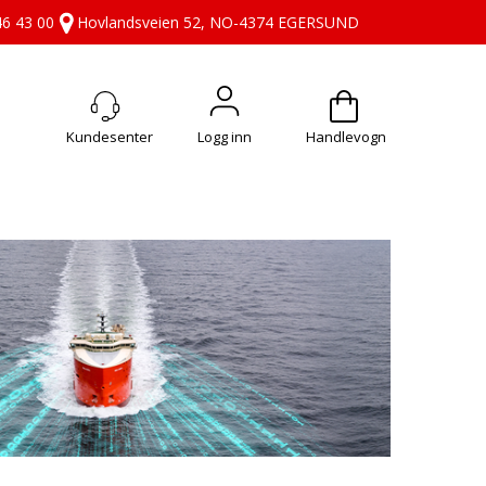
46 43 00
Hovlandsveien 52, NO-4374 EGERSUND
Logg inn
Handlevogn