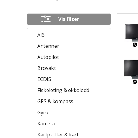
Vis filter
Produkter
AIS
Antenner
Autopilot
Brovakt
ECDIS
Fiskeleting & ekkolodd
GPS & kompass
Gyro
Kamera
Kartplotter & kart