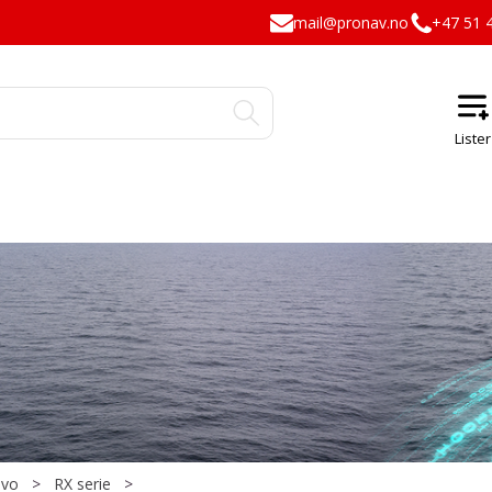
mail@pronav.no
+47 51 
vo
>
RX serie
>