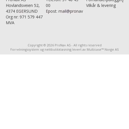
Hovlandsveien 52,
00
Vilkår & levering
4374 EGERSUND
Epost:
mail@pronav.no
Org nr: 971 579 447
MVA
Copyright © 2026 ProNav AS - All rights reserved
Forretningssystem
og
nettbutikkløsning
levert av
Multicase™ Norge AS