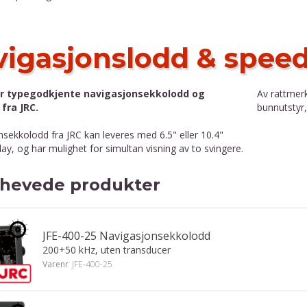
igasjonslodd & spee
er typegodkjente navigasjonsekkolodd og
Av rattmer
fra JRC.
bunnutstyr,
sekkolodd fra JRC kan leveres med 6.5" eller 10.4"
lay, og har mulighet for simultan visning av to svingere.
hevede produkter
JFE-400-25 Navigasjonsekkolodd
200+50 kHz, uten transducer
Varenr
JFE-400-25