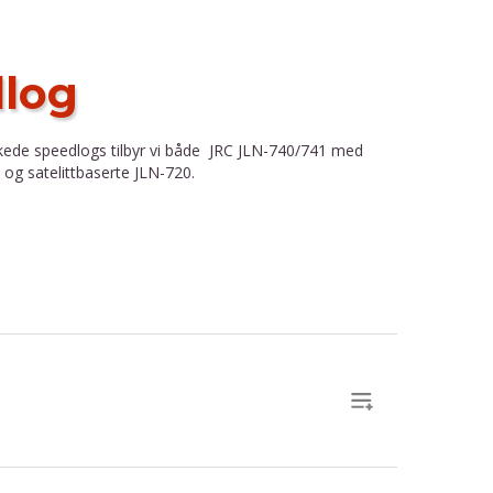
dlog
kede speedlogs tilbyr vi både JRC JLN-740/741 med
 og satelittbaserte JLN-720.