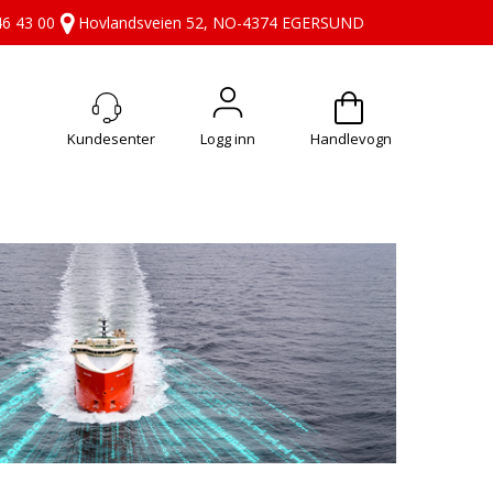
46 43 00
Hovlandsveien 52, NO-4374 EGERSUND
Logg inn
Handlevogn