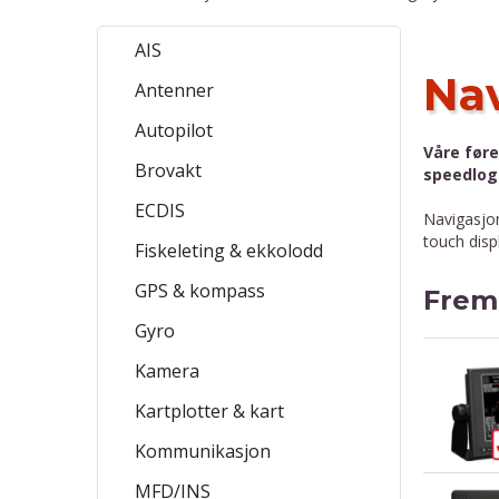
AIS
Nav
Produkter
Antenner
Autopilot
Våre før
Brovakt
speedlog 
ECDIS
Navigasjon
touch disp
Fiskeleting & ekkolodd
GPS & kompass
Frem
Gyro
Kamera
Kartplotter & kart
Kommunikasjon
MFD/INS