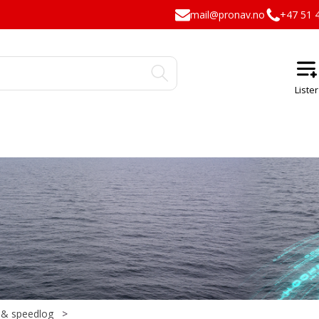
mail@pronav.no
+47 51 
 & speedlog
>