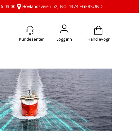
46 43 00
Hovlandsveien 52, NO-4374 EGERSUND
Logg inn
Handlevogn