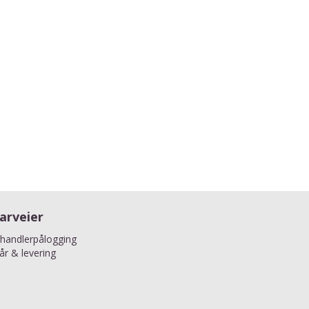
arveier
handlerpålogging
kår & levering