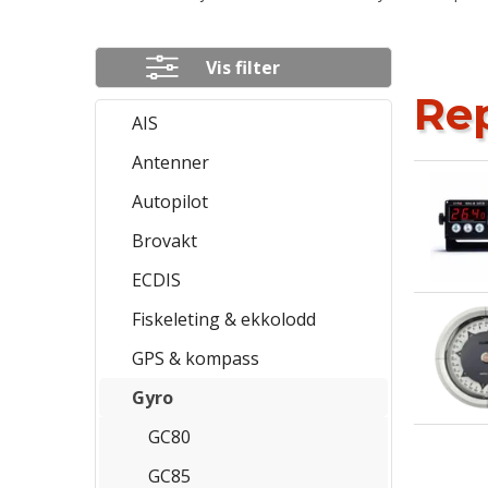
Vis filter
Produkter
Rep
AIS
Antenner
Autopilot
Brovakt
ECDIS
Fiskeleting & ekkolodd
GPS & kompass
Gyro
GC80
GC85