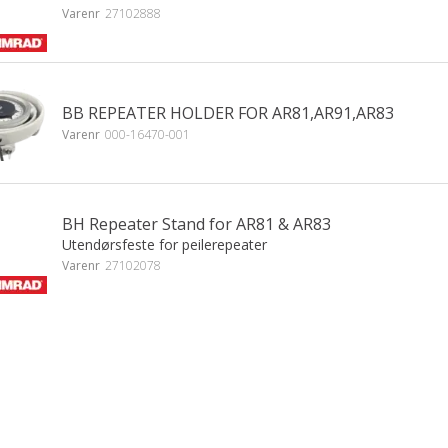
Varenr
27102888
BB REPEATER HOLDER FOR AR81,AR91,AR83
Varenr
000-16470-001
BH Repeater Stand for AR81 & AR83
Utendørsfeste for peilerepeater
Varenr
27102078