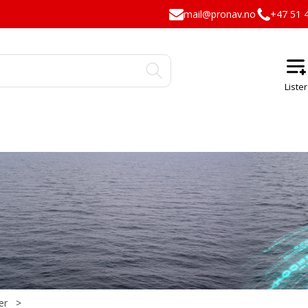
mail@pronav.no
+47 51 
er
>