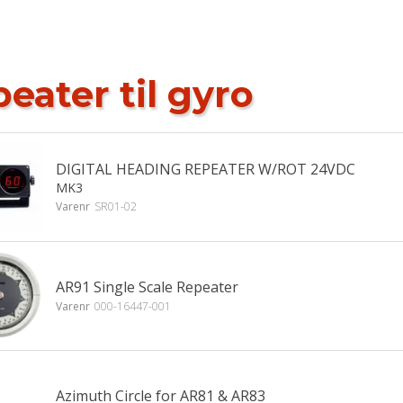
eater til gyro
DIGITAL HEADING REPEATER W/ROT 24VDC
MK3
Varenr
SR01-02
AR91 Single Scale Repeater
Varenr
000-16447-001
Azimuth Circle for AR81 & AR83