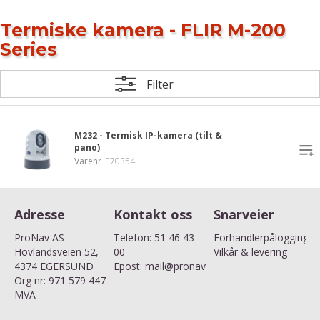
Termiske kamera - FLIR M-200
Series
Filter
M232 - Termisk IP-kamera (tilt &
pano)
Varenr
E70354
Adresse
Kontakt oss
Snarveier
ProNav AS
Telefon:
51 46 43
Forhandlerpålogging
Hovlandsveien 52,
00
Vilkår & levering
4374 EGERSUND
Epost:
mail@pronav.no
Org nr: 971 579 447
MVA