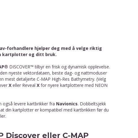
av-forhandlere hjelper deg med å velge riktig
in kartplotter og ditt bruk.
AP
® DISCOVER™ tilbyr en frisk og dynamisk opplevelse.
den nyeste vektordataen, beste dag- og nattmoduser
en mest detaljerte C-MAP High-Res Bathymetry. (Velg
over
X
eller
Reveal
X
for nyere kartplottere med NEON
n også levere kartbrikker fra
Navionics
. Dobbeltsjekk
d at din kartplotter er kompatibel med kartbrikken før du
ler.
 Discover eller C-MAP