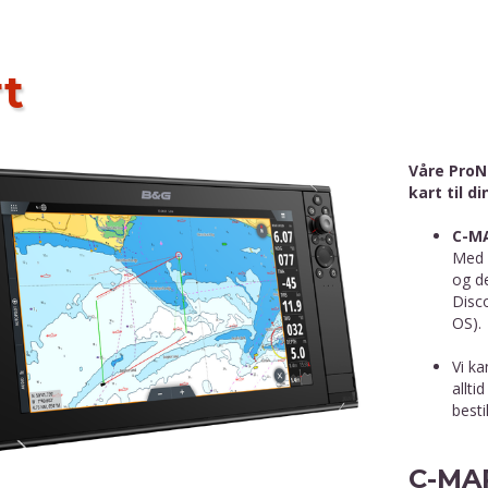
t
Våre ProN
kart til d
C-M
Med 
og d
Disc
OS).
Vi ka
allti
bestil
C-MAP