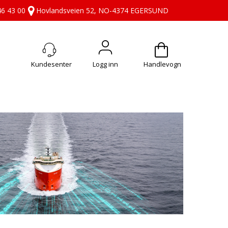
46 43 00
Hovlandsveien 52, NO-4374 EGERSUND
Logg inn
Handlevogn