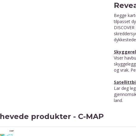
Revea
Begge kart
tilpasset 
DISCOVER p
skreddersyd
dykkestede
Skyggerel
Viser havb
skyggelegg
og vrak. Pe
Satellittb
Lar deg leg
gjennomsik
land.
hevede produkter - C-MAP