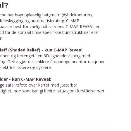
l?
ene har høyoppløselig batymetri (dybdekonturer),
dybdeskygging og automatisk ruting. C-MAP
asser best for vanlig båtliv, mens C-MAP REVEAL er
d for de som vil finne spesifikke bunnstrukturer eller
r:
ieff (Shaded Relief)
- kun C-MAP Reveal:
unnen og terrenget i en 3D-lignende visning med
ing. Dette gjør det enklere å oppdage bunnformasjoner
rfekt for fiskere og dykkere.
ilder
- kun C-MAP Reveal:
ge satellittfoto over kartet med justerbar
tighet, noe som kan gi bedre situasjonsforståelse nær