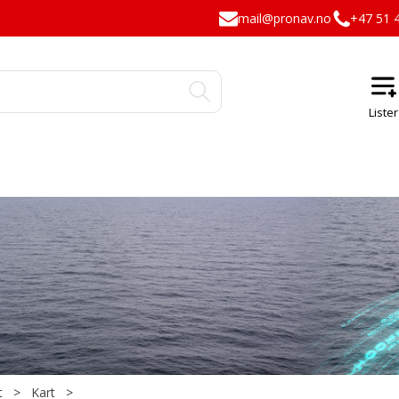
mail@pronav.no
+47 51 
t
>
Kart
>