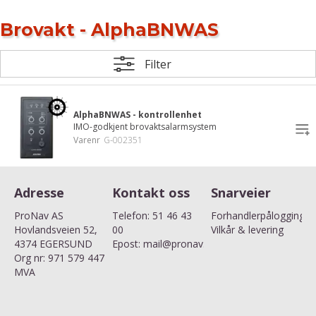
Brovakt - AlphaBNWAS
Filter
AlphaBNWAS - kontrollenhet
IMO-godkjent brovaktsalarmsystem
Varenr
G-002351
Adresse
Kontakt oss
Snarveier
ProNav AS
Telefon:
51 46 43
Forhandlerpålogging
Hovlandsveien 52,
00
Vilkår & levering
4374 EGERSUND
Epost:
mail@pronav.no
Org nr: 971 579 447
MVA