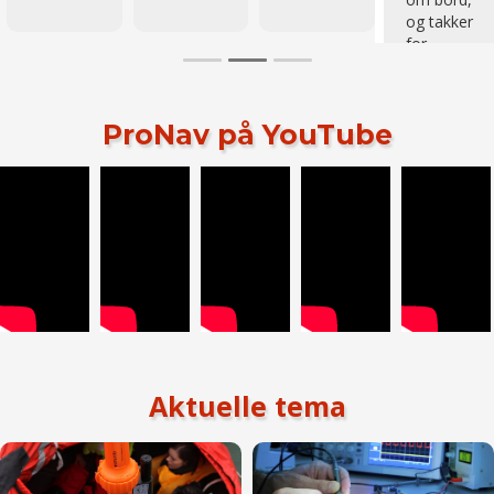
og takker
for
samarbeidet.
ProNav på YouTube
Aktuelle tema