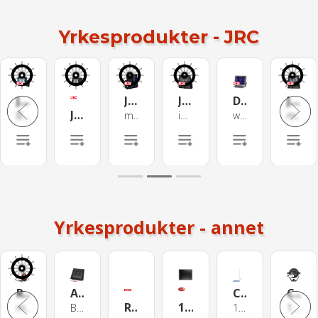
Yrkesprodukter - JRC
JAN-9201 ECDIS system
JLR-8600 GNSS Navigator
JLR-8400 GNSS Navigator
Doppler Current Meter
JRC Doppler Speed Log (uten transducer)
JRC Navtex Receiver
Blackbox, w/o display
m. 30m kabel,distribution unit, display
inkl. 30m kabel
w/o transducer (240kHz)
med mono display og distribution unit
Yrkesprodukter - annet
R5 VHF GMDSS komplett pakke, håndholdt
AlphaLine Repeater MFM, 6.5",
CX4 VHF antenne - hvit glassfiber
C8-0027 magnetkompass m. belysning
RS100-B Marine VHF System w/ AIS RXTX
19” WLED Skjerm m/ beskyttelsesglass
m/ ladekrybbe, ladebatt.+nødbatt. (IMO)
Black vertikalt
1,26m. 146-162.5 MHz, uten kabel
100 mm. 12/24V. Svart