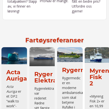
ProNav er mange.
totalpakken? Slapp
fått en bedre pris?
av, vi finner en
Utfordre oss
løsning!
gjerne!
Fartøysreferanser
medic
Myreng
Oddrun
Prinse
Windea
Fisk
With
Ingrid
Jules
2
Alexa
Verne
Oddrun
With er
Prinsesse
Windea
tamaran
reder Egil
«Myreng
Ingrid
Jules
Ulvan
Fisk 2» er
Alexandra
Verne er
Rederi AS
en 10,99
er et høyt
reder Bernhard