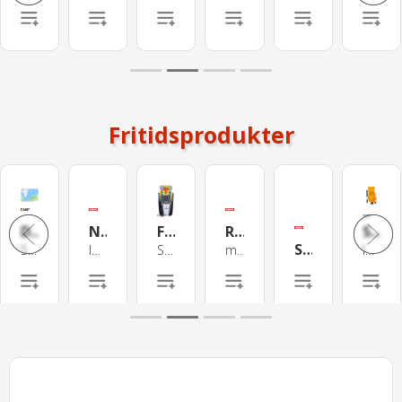
Fritidsprodukter
DISCOVER Kart -Northern & Central Europe
NSS 4 - 12
FastFind 220 PLB inkl. flyteveske
RS40-B Marine VHF Radio m AIS RT/TX
SmartFind S5A AIS SART
SIMRAD HALO20 Radar
Simrad NSS/GO/Cruise, B&G Zeus/Vulcan
Innebygd dobbelkanals 1 kW ekkolodd
Satelittbasert personlig nødpeilesender
med DSC og AIS sender/mottaker
IMO-godkjent SART sender, GMDSS-standard