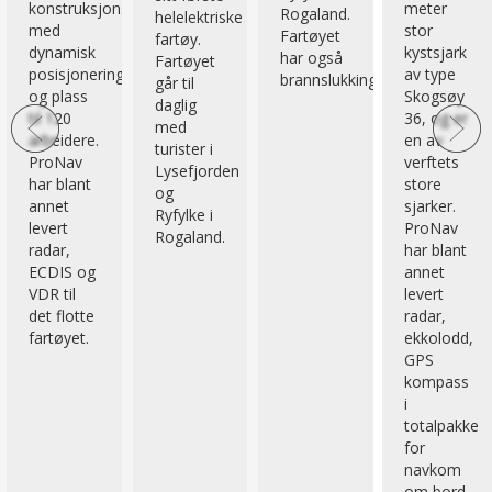
sitt 8.
meter
teknologisk
Schulte
fartøy.
stor
forskningsfa
Offshore
Fartøyet
kystsjark
eid av
sitt første
bruker i
av type
Havforsknings
hybride
utstyr.
hovedsak
Skogsøy
fartøy.
LNG
36, og er
Fartøyet
(flytende
en av
er et SOV
naturgass)
verftets
type
til
store
Ulstein
fremdrift
sjarker.
SX195.
, samt en
ProNav
Det er
batteripakke
har blant
spesial
som gjør
annet
laget for
det mulig
levert
utføre
å operere
radar,
vedlikehold
fartøyet
ekkolodd,
på
hel-
GPS
vindparker,
elektrisk
kompass
og et
over en
i
såkalt
tidsperiode.
totalpakke
Walk2Work
for
fartøy.
navkom
om bord,