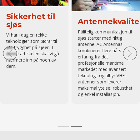
Sikkerhet til
Antennekvalite
sjøs
Pålitelig kommunikasjon til
Vi har i dag en rekke
sjøs starter med riktig
teknologier som bidrar til
antenne. AC Antennas
økt trygghet på sjøen. I
kombinerer flere tiårs
denne artikkelen skal vi gå
erfaring fra det
nærmere inn på noen av
profesjonelle maritime
dem.
markedet med avansert
teknologi, og tilbyr VHF-
antenner som leverer
maksimal ytelse, robusthet
og enkel installasjon.