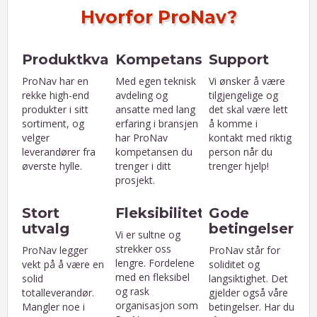
Hvorfor ProNav?
Produktkvalitet
Kompetanse
Support
ProNav har en
Med egen teknisk
Vi ønsker å være
rekke high-end
avdeling og
tilgjengelige og
produkter i sitt
ansatte med lang
det skal være lett
sortiment, og
erfaring i bransjen
å komme i
velger
har ProNav
kontakt med riktig
leverandører fra
kompetansen du
person når du
øverste hylle.
trenger i ditt
trenger hjelp!
prosjekt.
Stort
Fleksibilitet
Gode
utvalg
betingelser
Vi er sultne og
strekker oss
ProNav legger
ProNav står for
lengre. Fordelene
vekt på å være en
soliditet og
med en fleksibel
solid
langsiktighet. Det
og rask
totalleverandør.
gjelder også våre
organisasjon som
Mangler noe i
betingelser. Har du